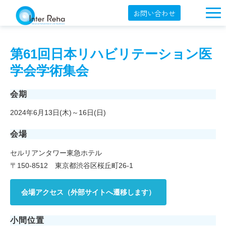
お問い合わせ
企業概要
第61回日本リハビリテーション医
製品一覧
学会学術集会
展示会・学会
会期
セミナー情報
2024年6月13日(木)～16日(日)
導入事例
会場
YouTube
セルリアンタワー東急ホテル
オンラインショップ
〒150-8512 東京都渋谷区桜丘町26-1
English
会場アクセス（外部サイトへ遷移します）
小間位置