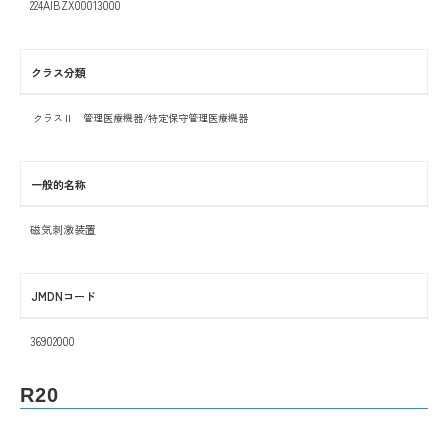
224AIBZX00013000
クラス分類
クラスⅡ 管理医療機器/特定保守管理医療機器
一般的名称
磁気刺激装置
JMDNコード
36902000
R20