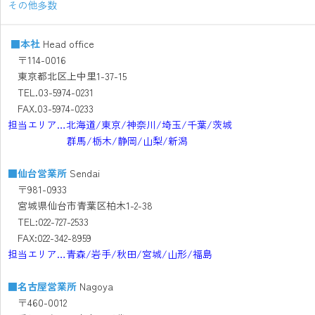
その他多数
■
本社
Head office
〒114-0016
東京都北区上中里1-37-15
TEL.03-5974-0231
FAX.03-5974-0233
担当エリア…北海道/東京/神奈川/埼玉/千葉/茨城
群馬/栃木/静岡/山梨/新潟
■
仙台営業所
Sendai
〒981-0933
宮城県仙台市青葉区柏木1-2-38
TEL:022-727-2533
FAX:022-342-8959
担当エリア…青森/岩手/秋田/宮城/山形/福島
■
名古屋営業所
Nagoya
〒460-0012