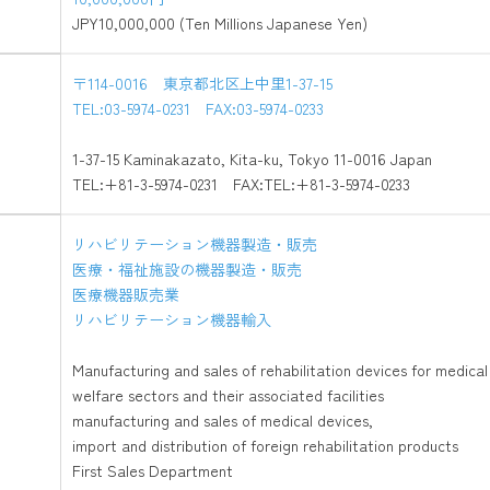
JPY10,000,000 (Ten Millions Japanese Yen)
〒114-0016 東京都北区上中里1-37-15
TEL:03-5974-0231 FAX:03-5974-0233
1-37-15 Kaminakazato, Kita-ku, Tokyo 11-0016 Japan
TEL:+81-3-5974-0231 FAX:TEL:+81-3-5974-0233
リハビリテーション機器製造・販売
医療・福祉施設の機器製造・販売
医療機器販売業
リハビリテーション機器輸入
Manufacturing and sales of rehabilitation devices for medical
welfare sectors and their associated facilities
manufacturing and sales of medical devices,
import and distribution of foreign rehabilitation products
First Sales Department