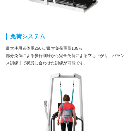
免荷システム
最大使用者体重250㎏/最大免荷重量135㎏
部分免荷による歩行訓練から完全免荷による立ち上がり、バラン
ス訓練まで状態に合わせた訓練が可能です。