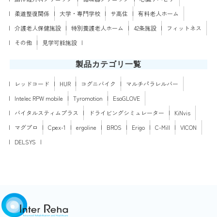
柔道整復関係
大学・専門学校
サ高住
有料老人ホーム
介護老人保健施設
特別養護老人ホーム
42条施設
フィットネス
その他
見学可能施設
製品カテゴリ一覧
レッドコード
HUR
コグニバイク
マルチパラレルバー
Intelec RPW mobile
Tyromotion
EsoGLOVE
バイタルスティムプラス
ドライビングシミュレーター
KiNvis
マグプロ
Cpex-1
ergoline
BROS
Erigo
C-Mill
VICON
DELSYS