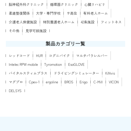
脳神経外科クリニック
循環器クリニック
心臓リハビリ
柔道整復関係
大学・専門学校
サ高住
有料老人ホーム
介護老人保健施設
特別養護老人ホーム
42条施設
フィットネス
その他
見学可能施設
製品カテゴリ一覧
レッドコード
HUR
コグニバイク
マルチパラレルバー
Intelec RPW mobile
Tyromotion
EsoGLOVE
バイタルスティムプラス
ドライビングシミュレーター
KiNvis
マグプロ
Cpex-1
ergoline
BROS
Erigo
C-Mill
VICON
DELSYS