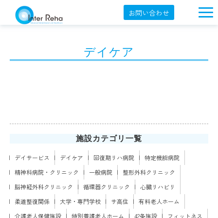
お問い合わせ
企業概要
デイケア
製品一覧
展示会・学会
セミナー情報
導入事例
YouTube
施設カテゴリ一覧
オンラインショップ
デイサービス
デイケア
回復期リハ病院
特定機能病院
精神科病院・クリニック
一般病院
整形外科クリニック
English
脳神経外科クリニック
循環器クリニック
心臓リハビリ
柔道整復関係
大学・専門学校
サ高住
有料老人ホーム
介護老人保健施設
特別養護老人ホーム
42条施設
フィットネス