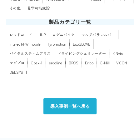
その他
見学可能施設
製品カテゴリ一覧
レッドコード
HUR
コグニバイク
マルチパラレルバー
Intelec RPW mobile
Tyromotion
EsoGLOVE
バイタルスティムプラス
ドライビングシュミレーター
KiNvis
マグプロ
Cpex-1
ergoline
BROS
Erigo
C-Mill
VICON
DELSYS
導入事例一覧へ戻る