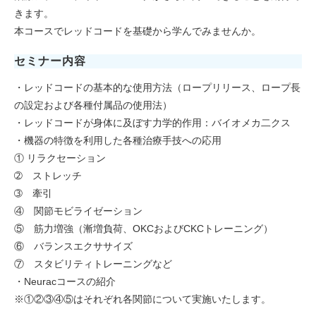
きます。
本コースでレッドコードを基礎から学んでみませんか。
セミナー内容
・レッドコードの基本的な使用方法（ロープリリース、ロープ長
の設定および各種付属品の使用法）
・レッドコードが身体に及ぼす力学的作用：バイオメカ二クス
・機器の特徴を利用した各種治療手技への応用
① リラクセーション
➁ ストレッチ
➂ 牽引
④ 関節モビライゼーション
⑤ 筋力増強（漸増負荷、OKCおよびCKCトレーニング）
⑥ バランスエクササイズ
⑦ スタビリティトレーニングなど
・Neuracコースの紹介
※①②③④⑤はそれぞれ各関節について実施いたします。