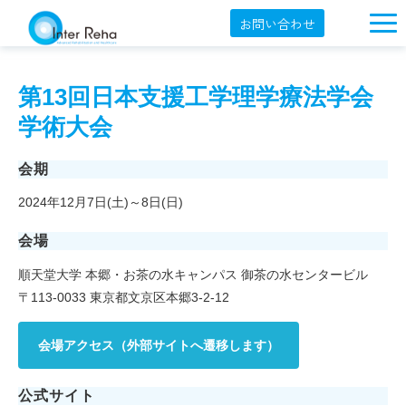
お問い合わせ
企業概要
第13回日本支援工学理学療法学会
製品一覧
学術大会
展示会・学会
会期
セミナー情報
2024年12月7日(土)～8日(日)
導入事例
会場
YouTube
順天堂大学 本郷・お茶の水キャンパス 御茶の水センタービル
オンラインショップ
〒113-0033 東京都文京区本郷3-2-12
English
会場アクセス（外部サイトへ遷移します）
公式サイト