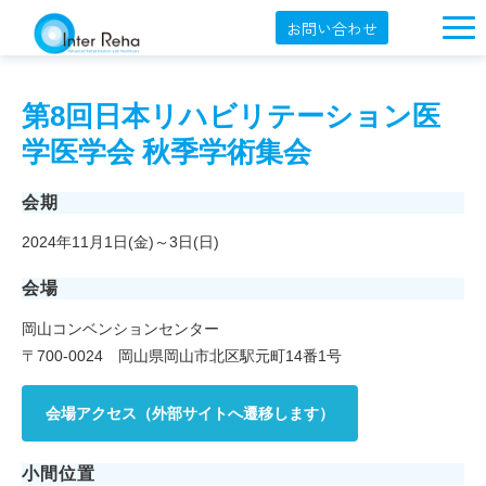
お問い合わせ
企業概要
第8回日本リハビリテーション医
製品一覧
学医学会 秋季学術集会
展示会・学会
会期
セミナー情報
2024年11月1日(金)～3日(日)
導入事例
会場
YouTube
岡山コンベンションセンター
オンラインショップ
〒700-0024 岡山県岡山市北区駅元町14番1号
English
会場アクセス（外部サイトへ遷移します）
小間位置