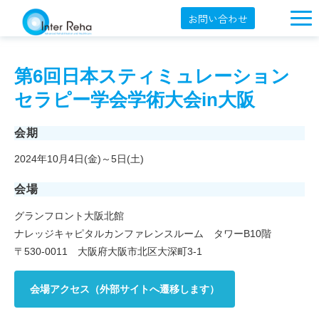
お問い合わせ
企業概要
第6回日本スティミュレーション
製品一覧
セラピー学会学術大会in大阪
展示会・学会
会期
セミナー情報
2024年10月4日(金)～5日(土)
導入事例
会場
YouTube
グランフロント大阪北館
オンラインショップ
ナレッジキャピタルカンファレンスルーム タワーB10階
〒530-0011 大阪府大阪市北区大深町3-1
English
会場アクセス（外部サイトへ遷移します）