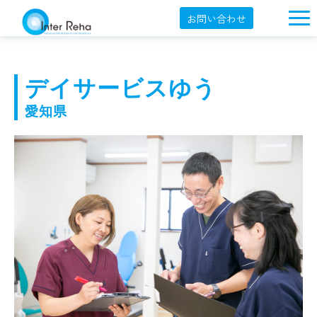
お問い合わせ
企業概要
製品一覧
デイサービスゆう
展示会・学会
愛知県
セミナー情報
導入事例
YouTube
オンラインショップ
English