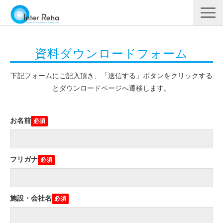
企業概要
資料ダウンロードフォーム
製品一覧
展示会・学会
下記フォームにご記入頂き、「送信する」ボタンをクリックする
とダウンロードページへ遷移します。
セミナー情報
導入事例
お名前
YouTube
フリガナ
施設・会社名