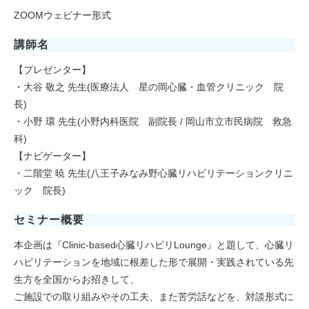
ZOOMウェビナー形式
講師名
【プレゼンター】
・大谷 敬之 先生(医療法人 星の岡心臓・血管クリニック 院
長)
・小野 環 先生(小野内科医院 副院長 / 岡山市立市民病院 救急
科)
【ナビゲーター】
・二階堂 暁 先生(八王子みなみ野心臓リハビリテーションクリニ
ック 院長)
セミナー概要
本企画は『Clinic-based心臓リハビリLounge』と題して、心臓リ
ハビリテーションを地域に根差した形で展開・実践されている先
生方を全国からお招きして、
ご施設での取り組みやその工夫、また苦労話などを、対談形式に