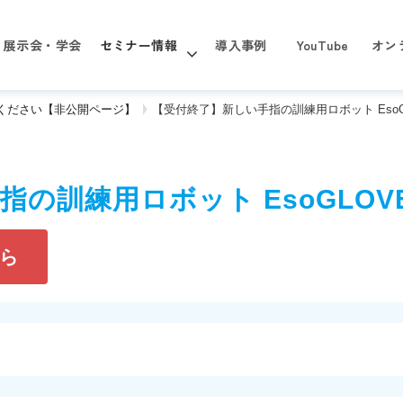
展示会・学会
セミナー情報
導入事例
YouTube
オン
ください【非公開ページ】
【受付終了】新しい手指の訓練用ロボット EsoG
の訓練用ロボット EsoGLOV
ら