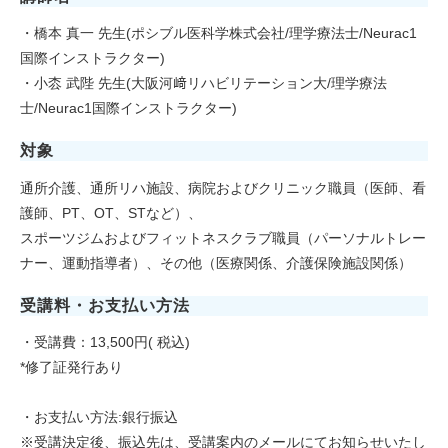
・橋本 真一 先生(ポシブル医科学株式会社/理学療法士/Neurac1
国際インストラクター)
・小枩 武陛 先生(大阪河﨑リハビリテーション大/理学療法
士/Neurac1国際インストラクター)
対象
通所介護、通所リハ施設、病院およびクリニック職員（医師、看
護師、PT、OT、STなど）、
スポーツジムおよびフィットネスクラブ職員（パーソナルトレー
ナー、運動指導者）、その他（医療関係、介護保険施設関係）
受講料・お支払い方法
・受講費：13,500円( 税込)
*修了証発行あり
・お支払い方法:銀行振込
※受講決定後、振込先は、受講案内のメールにてお知らせいたし