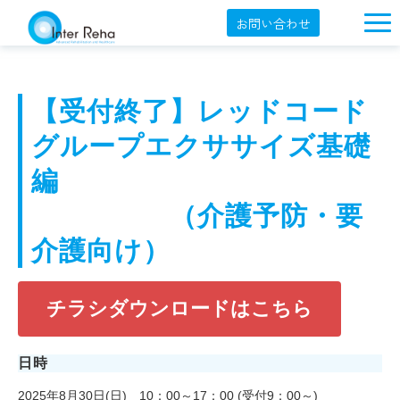
お問い合わせ
企業概要
製品一覧
【受付終了】レッドコード
展示会・学会
グループエクササイズ基礎
セミナー情報
編
導入事例
　　　　　（介護予防・要
介護向け）
YouTube
オンラインショップ
チラシダウンロードはこちら
English
日時
2025年8月30日(日) 10：00～17：00 (受付9：00～)