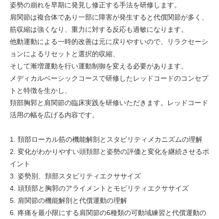
姿勢の崩れを早期に発見し修正する手法を研修します。
肩関節は複合体であり一部に障害が発生すると代償関節が多く、
筋収縮は強くなり、重力に対する反応も過敏になります。
他動運動による一時的改善は元に戻りやすいので、リラクセーシ
ョンによるリセットと選択的収縮、
そして漸増運動を行い運動制御を変える必要があります。
メディカルベーシックコースで研修したレッドコードのコンセプ
トと特徴を生かし、
頚部胸郭と肩関節の臨床実践を研修いただきます。レッドコード
活用の幅を広げる内容です。
1. 頚部ローカル筋の機能解剖とスタビリティメカニズムの理解
2. 変化がわかりやすい頭頚部と姿勢の評価と変化を継続させるポ
イント
3. 姿勢別、頚部スタビリティエクササイズ
4. 頭頚部と胸郭のアライメントとモビリティエクササイズ
5. 肩関節の機能解剖と代償運動の理解
6. 疼痛を最小限にする肩関節の6種類の可動域練習と代償運動の