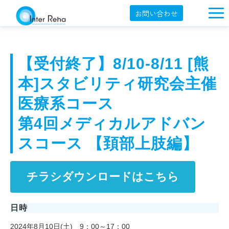
お問い合わせ
企業概要
製品一覧
【受付終了】8/10-8/11 [熊
展示会・学会
本]スタビリティ研究会主催 
セミナー情報
医療系コース 
導入事例
第4回メディカルアドバン
スコース 【頚部上肢編】
YouTube
オンラインショップ
チラシダウンロードはこちら
English
日時
2024年8月10日(土) 9：00～17：00