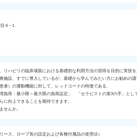
丁目６−１
、リハビリの臨床場面における基礎的な利用方法の習得を目的に実技を
療施設、すでに導入しているが、基礎から学んでみたい方にお勧めの講
患者）の運動機能に対して、レッドコードの特徴である、
増負荷：最小限～最大限の負荷設定」 「セラピストの第3の手」とし
らに向上できることを期待できます。
ませんか。
リース、ロープ長の設定および各種付属品の使用法）