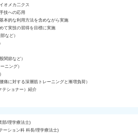
イオメカ二クス
手技への応用
基本的な利用方法を含めながら実施
めて実技の習得を目標に実施
頚部など）
）
股関節など）
レーニング）
）
腰痛に対する深層筋トレーニングと漸増負荷）
プラクテショナー）紹介
部/理学療法士)
テーション科 科長/理学療法士)