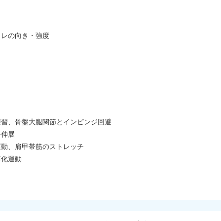
トレの向き・強度
練習、骨盤大腿関節とインピンジ回避
終伸展
運動、肩甲帯筋のストレッチ
等化運動