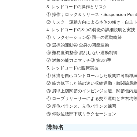
3. レッドコードの操作とリスク
① 操作；ロック＆リリース・Suspension Point
② リスク；運動方向による本体の傾き・自主
4. レッドコードの8つの特徴の詳細説明と実技
① リラクセーション② 同一の運動軌跡
③ 選択的運動④ 全身の関節運動
⑤ 難易度調整⑥ 混乱しない運動制御
⑦ 対象の能力にマッチ⑧ 第3の手
5. レッドコードの臨床実技
① 疼痛を自己コントロールした股関節可動域
② 筋力低下した筋の速い収縮運動・膝関節最
③ 肩甲上腕関節のインピンジ回避、関節包内
④ ロープリリーサーによる交互運動と左右均
⑤ 座位バランス、立位バランス練習
⑥ 仰臥位腰部下肢リラクセーション
講師名