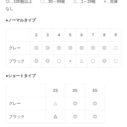
◎…100枚以上 〇…30～99枚 △…1～29枚 ×…在庫
なし
●ノーマルタイプ
2
3
4
5
6
7
8
9
グレー
◎
◎
◎
◎
◎
◎
◎
〇
ブラック
◎
◎
〇
×
△
〇
◎
〇
●ショートタイプ
2S
3S
4S
グレー
△
◎
◎
ブラック
△
◎
◎