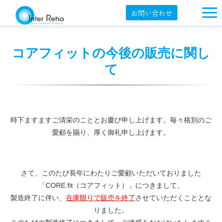
お問い合わせ
企業概要
コアフィットの今後の販売に関し
製品一覧
て
展示会・学会
セミナー情報
導入事例
時下ますますご清栄のこととお慶び申し上げます。毎々格別のご
愛顧を賜り、厚く御礼申し上げます。
YouTube
オンラインショップ
さて、このたび長年にわたりご愛顧いただいておりました
English
「CORE fit（コアフィット）」につきまして、
製造終了に伴い、
在庫限りで販売を終了
させていただくこととな
りました。