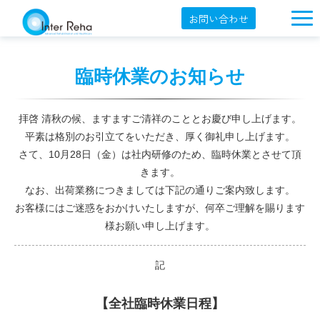
お問い合わせ
企業概要
臨時休業のお知らせ
製品一覧
展示会・学会
拝啓 清秋の候、ますますご清祥のこととお慶び申し上げます。
平素は格別のお引立てをいただき、厚く御礼申し上げます。
セミナー情報
さて、10月28日（金）は社内研修のため、臨時休業とさせて頂
導入事例
きます。
なお、出荷業務につきましては下記の通りご案内致します。
YouTube
お客様にはご迷惑をおかけいたしますが、何卒ご理解を賜ります
オンラインショップ
様お願い申し上げます。
English
記
【全社臨時休業日程】