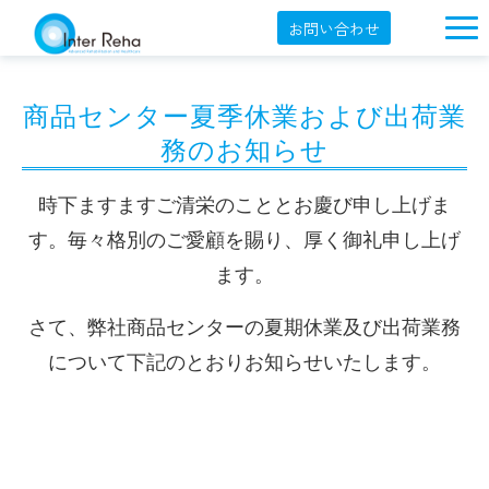
お問い合わせ
企業概要
商品センター夏季休業および出荷業
製品一覧
務のお知らせ
展示会・学会
時下ますますご清栄のこととお慶び申し上げま
セミナー情報
す。毎々格別のご愛顧を賜り、厚く御礼申し上げ
導入事例
ます。
YouTube
さて、弊社商品センターの夏期休業及び出荷業務
オンラインショップ
について下記のとおりお知らせいたします。
English