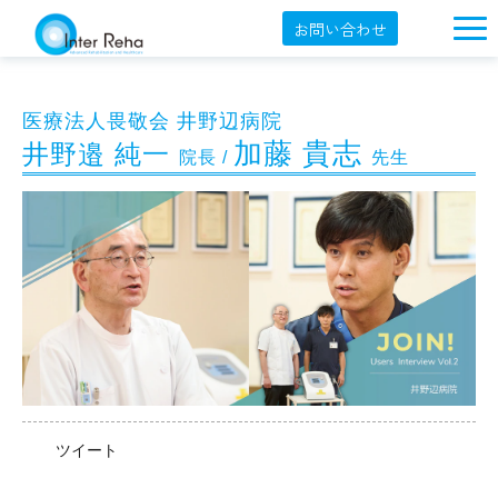
お問い合わせ
企業概要
医療法人畏敬会 井野辺病院 
製品一覧
加藤 貴志 
井野邉 純一 
院長 / 
先生
展示会・学会
セミナー情報
導入事例
YouTube
オンラインショップ
English
ツイート