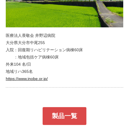
医療法人畏敬会 井野辺病院
大分県大分市中尾255
入院：回復期リハビリテーション病棟60床
：地域包括ケア病棟60床
外来104 名/日
地域リハ365名
https://www.inobe.or.jp/
製品一覧