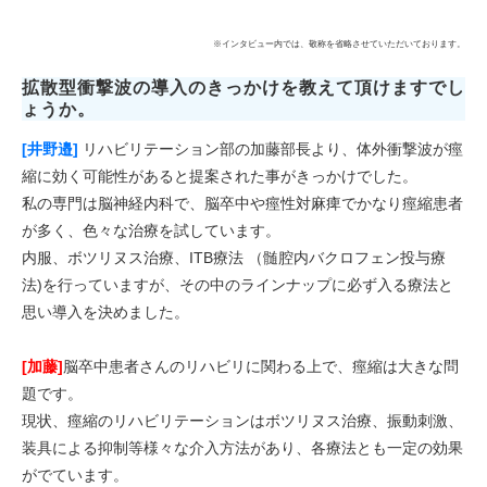
※インタビュー内では、敬称を省略させていただいております。
拡散型衝撃波の導入のきっかけを教えて頂けますでし
ょうか。
[井野邉]
リハビリテーション部の加藤部長より、体外衝撃波が痙
縮に効く可能性があると提案された事がきっかけでした。
私の専門は脳神経内科で、脳卒中や痙性対麻痺でかなり痙縮患者
が多く、色々な治療を試しています。
内服、ボツリヌス治療、ITB療法 （髄腔内バクロフェン投与療
法)を行っていますが、その中のラインナップに必ず入る療法と
思い導入を決めました。
[加藤]
脳卒中患者さんのリハビリに関わる上で、痙縮は大きな問
題です。
現状、痙縮のリハビリテーションはボツリヌス治療、振動刺激、
装具による抑制等様々な介入方法があり、各療法とも一定の効果
がでています。