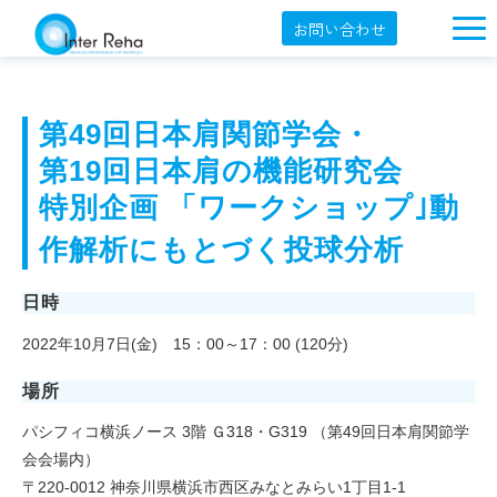
お問い合わせ
企業概要
製品一覧
第49回日本肩関節学会・
第19回日本肩の機能研究会
展示会・学会
特別企画 
「ワークショップ｣動
セミナー情報
作解析にもとづく投球分析
導入事例
日時
YouTube
2022年10月7日(金) 15：00～17：00 (120分)
オンラインショップ
場所
English
パシフィコ横浜ノース 3階 Ｇ318・G319 （第49回日本肩関節学
会会場内）
〒220-0012 神奈川県横浜市西区みなとみらい1丁目1-1