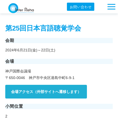
お問い合わせ
企業概要
第25回日本言語聴覚学会
製品一覧
展示会・学会
会期
2024年6月21日(金)～22日(土)
セミナー情報
会場
導入事例
神戸国際会議場
YouTube
〒650-0046 神戸市中央区港島中町6-9-1
オンラインショップ
会場アクセス（外部サイトへ遷移します）
English
小間位置
2