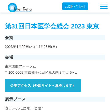
お問い合わせ
企業概要
第31回日本医学会総会 2023 東京
製品一覧
展示会・学会
会期
2023年4月20日(木)～4月23日(日)
セミナー情報
会場
導入事例
東京国際フォーラム
YouTube
〒100-0005 東京都千代田区丸の内３丁目５−１
オンラインショップ
会場アクセス（外部サイトへ遷移します）
English
展示ブース
㉔ ホール E2( 地下 2 階 )