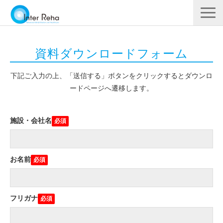
企業概要
資料ダウンロードフォーム
製品一覧
展示会・学会
下記ご入力の上、「送信する」ボタンをクリックするとダウンロ
ードページへ遷移します。
セミナー情報
導入事例
施設・会社名
YouTube
お名前
フリガナ