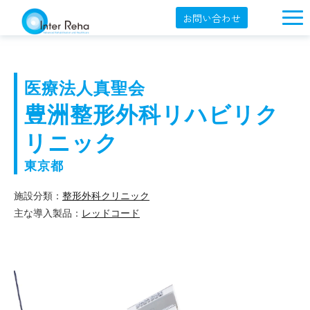
お問い合わせ
企業概要
製品一覧
医療法人真聖会 
展示会・学会
豊洲整形外科リハビリク
セミナー情報
リニック
導入事例
東京都
YouTube
施設分類：
整形外科クリニック
主な導入製品：
レッドコード
オンラインショップ
English