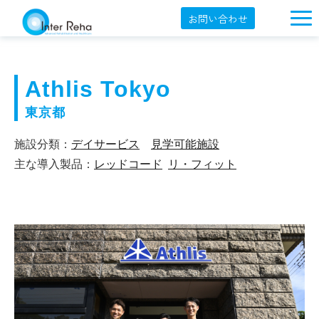
お問い合わせ
企業概要
製品一覧
Athlis Tokyo
展示会・学会
東京都
セミナー情報
施設分類：
デイサービス
見学可能施設
主な導入製品：
レッドコード
リ・フィット
導入事例
YouTube
オンラインショップ
English