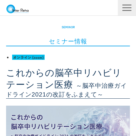
企業概要
SEMINOR
製品一覧
セミナー情報
展示会・学会
オンライン (zoom)
セミナー情報
これからの脳卒中リハビリ
導入事例
テーション医療
YouTube
～脳卒中治療ガイ
ドライン2021の改訂をふまえて～