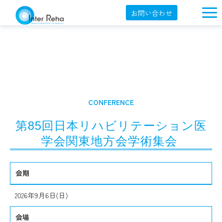
お問い合わせ
企業概要
製品一覧
展示会・学会
セミナー情報
CONFERENCE
導入事例
第85回日本リハビリテーション医
YouTube
学会関東地方会学術集会 
オンラインショップ
会期
English
2026年9月6日(日)
会場