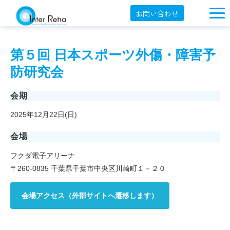
お問い合わせ
企業概要
第５回 日本スポーツ外傷・障害予
製品一覧
防研究会
展示会・学会
会期
セミナー情報
2025年12月22日(日)
導入事例
会場
YouTube
フクダ電子アリーナ
オンラインショップ
〒260-0835 千葉県千葉市中央区川崎町１－２０
English
会場アクセス（外部サイトへ遷移します）