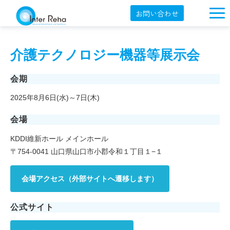
お問い合わせ
企業概要
介護テクノロジー機器等展示会
製品一覧
展示会・学会
会期
2025年8月6日(水)～7日(木)
セミナー情報
会場
導入事例
KDDI維新ホール メインホール
YouTube
〒754-0041 山口県山口市小郡令和１丁目１−１
オンラインショップ
会場アクセス（外部サイトへ遷移します）
English
公式サイト