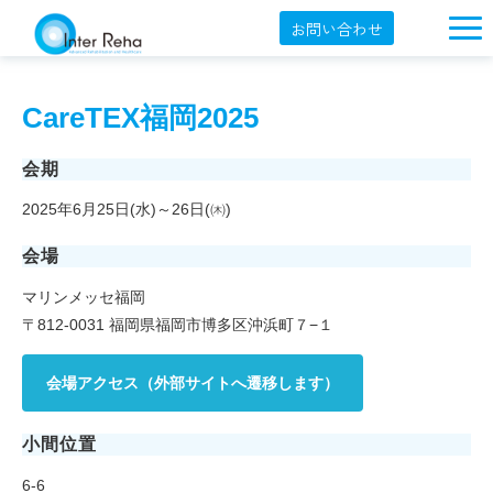
お問い合わせ
企業概要
CareTEX福岡2025
製品一覧
展示会・学会
会期
2025年6月25日(水)～26日(㈭)
セミナー情報
会場
導入事例
マリンメッセ福岡
YouTube
〒812-0031 福岡県福岡市博多区沖浜町７−１
オンラインショップ
会場アクセス（外部サイトへ遷移します）
English
小間位置
6-6