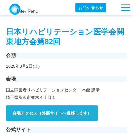
お問い合わせ
企業概要
日本リハビリテーション医学会関
製品一覧
東地方会第82回
展示会・学会
会期
セミナー情報
2025年3月2日(土)
導入事例
会場
YouTube
国立障害者リハビリテーションセンター 本館 講堂
オンラインショップ
埼玉県所沢市並木４丁目１
English
会場アクセス（外部サイトへ遷移します）
公式サイト