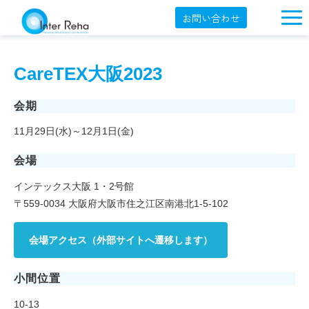
お問い合わせ
企業概要
CareTEX大阪2023
製品一覧
展示会・学会
会期
11月29日(水)～12月1日(金)
セミナー情報
会場
導入事例
インテックス大阪 1・2号館
YouTube
〒559-0034 大阪府大阪市住之江区南港北1-5-102
オンラインショップ
会場アクセス（外部サイトへ遷移します）
English
小間位置
10-13