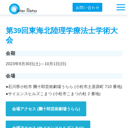
お問い合わせ
企業概要
第39回東海北陸理学療法士学術大
製品一覧
会
展示会・学会
会期
セミナー情報
2023年9月30日(土)～10月1日(日)
導入事例
会場
YouTube
●石川県小松市 團十郎芸術劇場うらら (小松市土居原町 710 番地)
オンラインショップ
●サイエンスヒルズこまつ (小松市こまつの杜 2 番地)
English
会場アクセス (團十郎芸術劇場うらら)
会場アクセス (サイエンスヒルズこまつ)