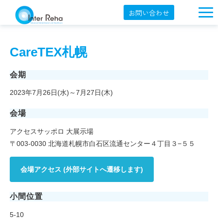
お問い合わせ
企業概要
CareTEX札幌
製品一覧
展示会・学会
会期
2023年7月26日(水)～7月27日(木)
セミナー情報
会場
導入事例
アクセスサッポロ 大展示場
YouTube
〒003-0030 北海道札幌市白石区流通センター４丁目３−５５
オンラインショップ
会場アクセス (外部サイトへ遷移します)
English
小間位置
5-10