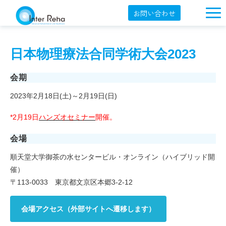
お問い合わせ
企業概要
日本物理療法合同学術大会2023
製品一覧
展示会・学会
会期
2023年2月18日(土)～2月19日(日)
セミナー情報
*2月19日
ハンズオセミナー
開催。
導入事例
会場
YouTube
順天堂大学御茶の水センタービル・オンライン（ハイブリッド開
オンラインショップ
催）
English
〒113-0033 東京都文京区本郷3-2-12
会場アクセス（外部サイトへ遷移します）