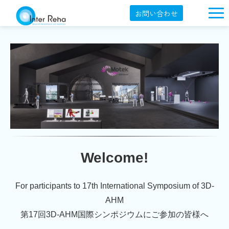
お問い合わせ
企業概要
製品一覧
展示会・学会
セミナー情報
導入事例
YouTube
Welcome!
オンラインショップ
English
For participants to 17th International Symposium of 3D-
AHM
第17回3D-AHM国際シンポジウムにご参加の皆様へ