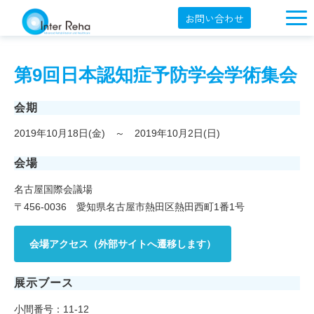
お問い合わせ
企業概要
第9回日本認知症予防学会学術集会
製品一覧
展示会・学会
会期
2019年10月18日(金) ～ 2019年10月2日(日)
セミナー情報
会場
導入事例
名古屋国際会議場
YouTube
〒456-0036 愛知県名古屋市熱田区熱田西町1番1号
オンラインショップ
会場アクセス（外部サイトへ遷移します）
English
展示ブース
小間番号：11-12