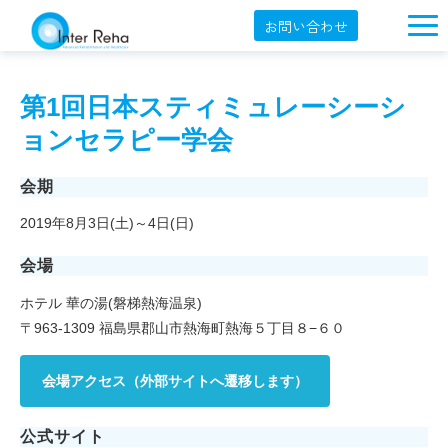
お問い合わせ
企業概要
第1回日本スティミュレーシーシ
製品一覧
ョンセラピー学会
展示会・学会
会期
セミナー情報
2019年8月3日(土)～4日(日)
導入事例
会場
YouTube
ホテル 華の湯(磐梯熱海温泉)
オンラインショップ
〒963-1309 福島県郡山市熱海町熱海５丁目８−６０
English
会場アクセス（外部サイトへ遷移します）
公式サイト