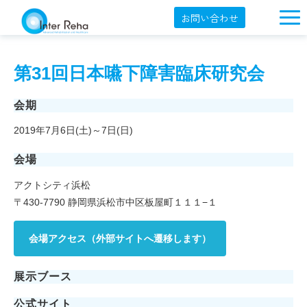
お問い合わせ
企業概要
第31回日本嚥下障害臨床研究会
製品一覧
展示会・学会
会期
2019年7月6日(土)～7日(日)
セミナー情報
会場
導入事例
アクトシティ浜松
YouTube
〒430-7790 静岡県浜松市中区板屋町１１１−１
オンラインショップ
会場アクセス（外部サイトへ遷移します）
English
展示ブース
公式サイト