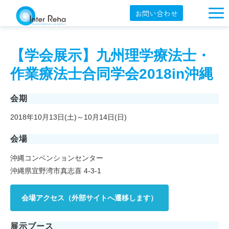
お問い合わせ
企業概要
【学会展示】九州理学療法士・
製品一覧
作業療法士合同学会2018in沖縄
展示会・学会
会期
セミナー情報
2018年10月13日(土)～10月14日(日)
導入事例
会場
YouTube
沖縄コンベンションセンター
オンラインショップ
沖縄県宜野湾市真志喜 4-3-1
English
会場アクセス（外部サイトへ遷移します）
展示ブース